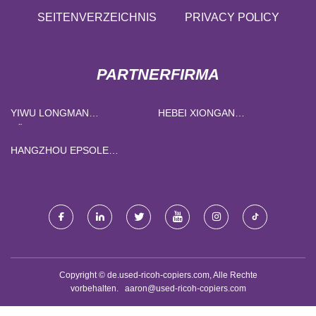
SEITENVERZEICHNIS
PRIVACY POLICY
PARTNERFIRMA
YIWU LONGMAN
HEBEI XIONGAN
TÄTOWIERUNG
SUREFLOOR
AUSRÜSTUNG CO., LTD
INTERNATIONAL CO., LTD
HANGZHOU EPSOLE
MASCHINERIE CO., LTD.
Copyright © de.used-ricoh-copiers.com, Alle Rechte
vorbehalten.
aaron@used-ricoh-copiers.com