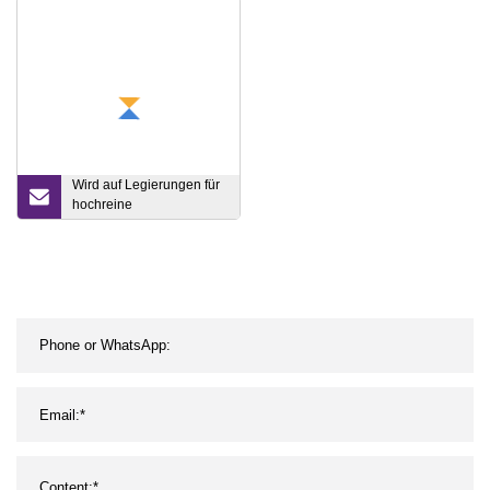
553 3303 3305 Reines 98
% Si
Wird auf Legierungen für
hochreine
Gammastrahlenquellen
mit mindestens 99,9 %
Scandiummetall und 500
g/Barren angewendet