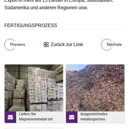
Export in mehr als 15 Länder in Europa, Südostasien,
Südamerika und anderen Regionen usw.
FERTIGUNGSPROZESS
Zurück zur Liste
Previers
Nächste
Liefern Sie
Ausgezeichnetes
Magnesiummetall mit
metallurgisches
einer Reinheit von 99,9 %
Siliziummetall 421 441