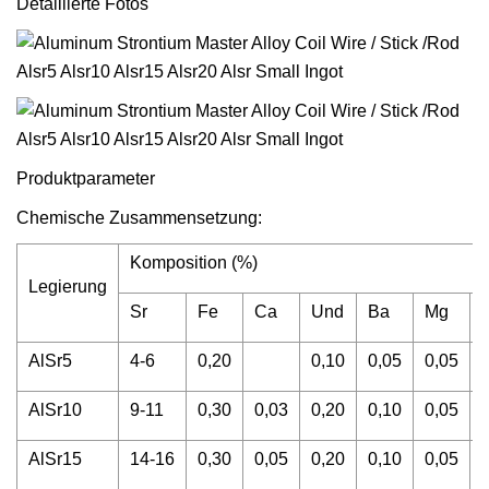
Detaillierte Fotos
Produktparameter
Chemische Zusammensetzung:
Komposition (%)
Legierung
Sr
Fe
Ca
Und
Ba
Mg
AlSr5
4-6
0,20
0,10
0,05
0,05
AlSr10
9-11
0,30
0,03
0,20
0,10
0,05
AlSr15
14-16
0,30
0,05
0,20
0,10
0,05