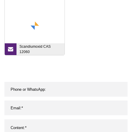
Scandiumoxid CAS
12060