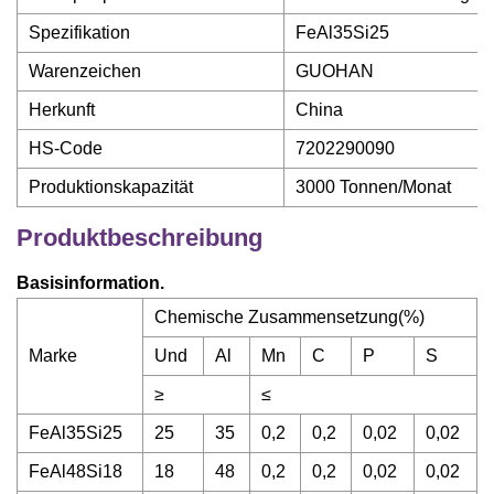
Spezifikation
FeAl35Si25
Warenzeichen
GUOHAN
Herkunft
China
HS-Code
7202290090
Produktionskapazität
3000 Tonnen/Monat
Produktbeschreibung
Basisinformation.
Chemische Zusammensetzung(%)
Marke
Und
Al
Mn
C
P
S
≥
≤
FeAl35Si25
25
35
0,2
0,2
0,02
0,02
FeAl48Si18
18
48
0,2
0,2
0,02
0,02