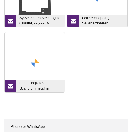
Sy Scandium-Metall, gute
Online-Shopping
Qualität, 99,999 %
Seltenerdbarren
Scandium-Metallstücke,
Scandiummetall
CAS 7440
Legierung/Glas-
Scandiummetall in
Industriequalität mit hoher
Verunreinigung