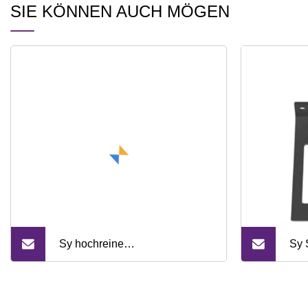
SIE KÖNNEN AUCH MÖGEN
Sy hochreine
Sy 
Scandiummetallfabrik liefert
Qua