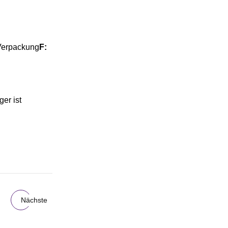
Verpackung
F:
er ist
Nächste