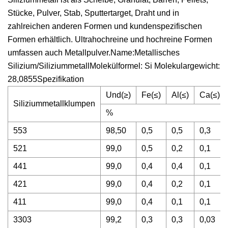
Stücke, Pulver, Stab, Sputtertarget, Draht und in
zahlreichen anderen Formen und kundenspezifischen
Formen erhältlich. Ultrahochreine und hochreine Formen
umfassen auch Metallpulver.Name:Metallisches
Silizium/SiliziummetallMolekülformel: Si Molekulargewicht:
28,0855Spezifikation
Und(≥)
Fe(≤)
Al(≤)
Ca(≤)
Siliziummetallklumpen
%
553
98,50
0,5
0,5
0,3
521
99,0
0,5
0,2
0,1
441
99,0
0,4
0,4
0,1
421
99,0
0,4
0,2
0,1
411
99,0
0,4
0,1
0,1
3303
99,2
0,3
0,3
0,03