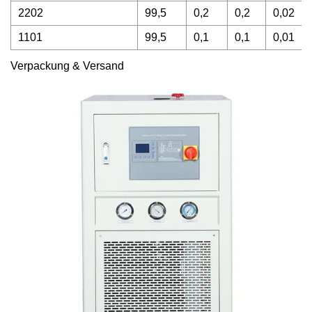
2202
99,5
0,2
0,2
0,02
1101
99,5
0,1
0,1
0,01
Verpackung & Versand