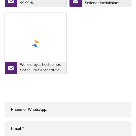
99,99 %
Seltenerdmetallblock
Discandiumtrioxid
Scandium
Scandiumoxid 4n für
optische Beschichtung,
guter Preis
Werkseitiges hochreines
Scandium-Seltenerd-Sc-
Metall