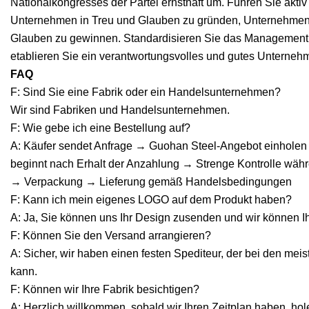
Nationalkongresses der Partei ernsthaft um. Führen Sie akt
Unternehmen in Treu und Glauben zu gründen, Unternehmen 
Glauben zu gewinnen. Standardisieren Sie das Management,
etablieren Sie ein verantwortungsvolles und gutes Unterne
FAQ
F: Sind Sie eine Fabrik oder ein Handelsunternehmen?
Wir sind Fabriken und Handelsunternehmen.
F: Wie gebe ich eine Bestellung auf?
A: Käufer sendet Anfrage → Guohan Steel-Angebot einholen
beginnt nach Erhalt der Anzahlung → Strenge Kontrolle wäh
→ Verpackung → Lieferung gemäß Handelsbedingungen
F: Kann ich mein eigenes LOGO auf dem Produkt haben?
A: Ja, Sie können uns Ihr Design zusenden und wir können I
F: Können Sie den Versand arrangieren?
A: Sicher, wir haben einen festen Spediteur, der bei den mei
kann.
F: Können wir Ihre Fabrik besichtigen?
A: Herzlich willkommen, sobald wir Ihren Zeitplan haben, hol