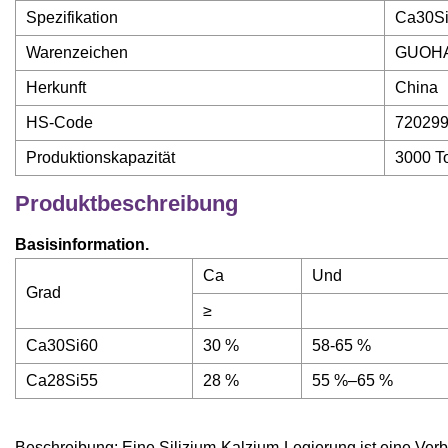
Spezifikation
Ca30S
Warenzeichen
GUOH
Herkunft
China
HS-Code
72029
Produktionskapazität
3000 T
Produktbeschreibung
Basisinformation.
Ca
Und
Grad
≥
Ca30Si60
30 %
58-65 %
Ca28Si55
28 %
55 %–65 %
Beschreibung: Eine Silizium-Kalzium-Legierung ist eine Verb