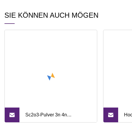
SIE KÖNNEN AUCH MÖGEN
Sc2o3-Pulver 3n 4n
Hoc
Scandiumoxid mit Nanogröße
CA