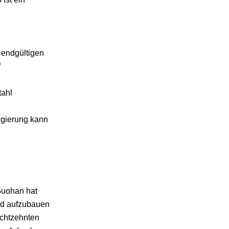
 endgültigen
f
tahl
egierung kann
Guohan hat
und aufzubauen
Achtzehnten