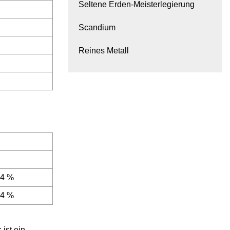
Seltene Erden-Meisterlegierung
Scandium
Reines Metall
04 %
04 %
ist ein