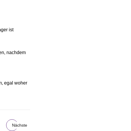
ger ist
ben, nachdem
m, egal woher
Nächste