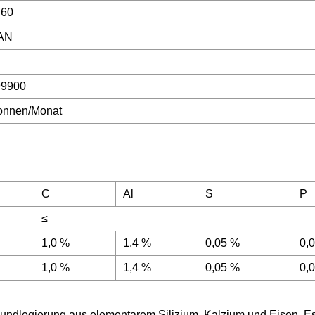
i60
AN
99900
onnen/Monat
C
Al
S
P
≤
1,0 %
1,4 %
0,05 %
0,
1,0 %
1,4 %
0,05 %
0,
undlegierung aus elementarem Silizium, Kalzium und Eisen. Es 