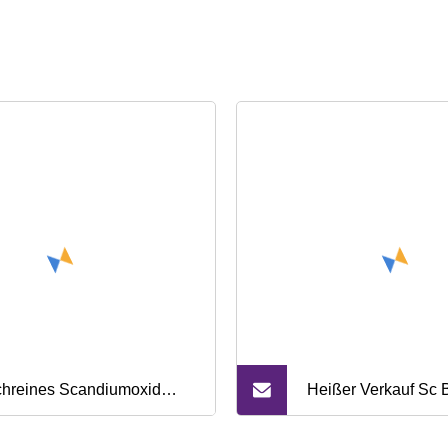
hreines Scandiumoxid
Heißer Verkauf Sc 
S 12060
Scandium Metall