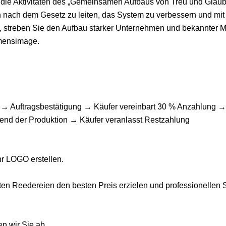
iv die Aktivitäten des „Gemeinsamen Aufbaus von Treu und Glau
nach dem Gesetz zu leiten, das System zu verbessern und mit
 streben Sie den Aufbau starker Unternehmen und bekannter 
hmensimage.
 → Auftragsbestätigung → Käufer vereinbart 30 % Anzahlung →
rend der Produktion → Käufer veranlasst Restzahlung
hr LOGO erstellen.
sten Reedereien den besten Preis erzielen und professionellen 
en wir Sie ab.