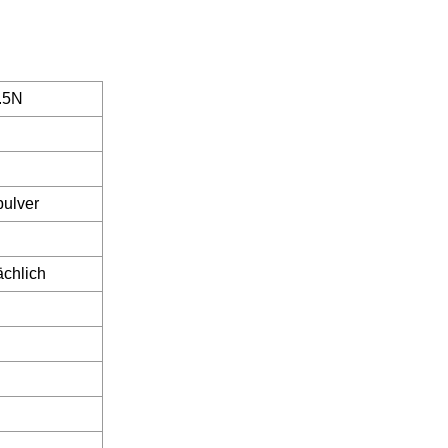
.5N
ulver
chlich