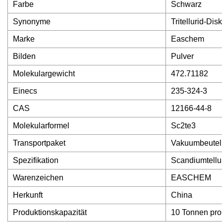
Farbe
Schwarz
Synonyme
Tritellurid-Dis
Marke
Easchem
Bilden
Pulver
Molekulargewicht
472.71182
Einecs
235-324-3
CAS
12166-44-8
Molekularformel
Sc2te3
Transportpaket
Vakuumbeutel
Spezifikation
Scandiumtellu
Warenzeichen
EASCHEM
Herkunft
China
Produktionskapazität
10 Tonnen pro