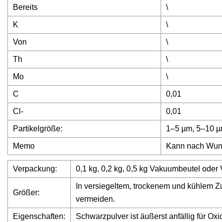
Bereits
\
K
\
Von
\
Th
\
Mo
\
C
0,01
Cl-
0,01
Partikelgröße:
1–5 µm, 5–10 µ
Memo
Kann nach Wunsc
Verpackung:
0,1 kg, 0,2 kg, 0,5 kg Vakuumbeutel oder
In versiegeltem, trockenem und kühlem Zus
Größer:
vermeiden.
Eigenschaften:
Schwarzpulver ist äußerst anfällig für Oxi