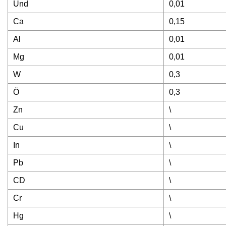
Und
0,01
Ca
0,15
Al
0,01
Mg
0,01
W
0,3
Ö
0,3
Zn
\
Cu
\
In
\
Pb
\
CD
\
Cr
\
Hg
\