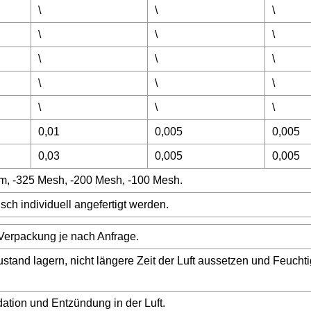
\
\
\
\
\
\
\
\
\
\
\
\
\
\
\
0,01
0,005
0,005
0,03
0,005
0,005
m, -325 Mesh, -200 Mesh, -100 Mesh.
h individuell angefertigt werden.
 Verpackung je nach Anfrage.
tand lagern, nicht längere Zeit der Luft aussetzen und Feuchti
dation und Entzündung in der Luft.