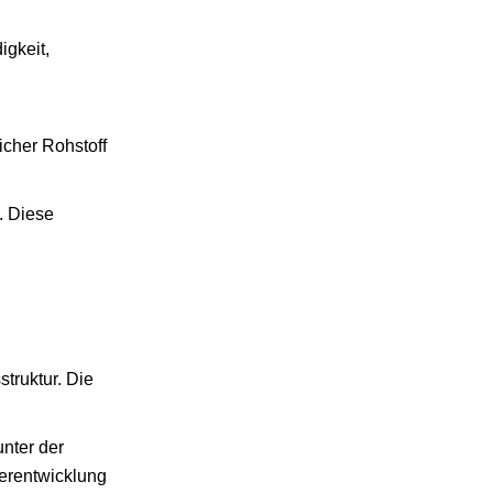
igkeit,
icher Rohstoff
. Diese
truktur. Die
unter der
terentwicklung