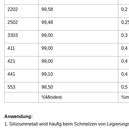
2202
99,58
0,2
2502
99,48
0,2
3303
99,00
0,3
411
99,00
0,4
421
99,00
0,4
441
99,10
0,4
553
98,50
0,5
%Mindest
%m
Anwendung:
1. Siliziummetall wird häufig beim Schmelzen von Legierung