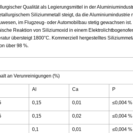
llurgischer Qualität als Legierungsmittel in der Aluminiumindust
llurgischem Siliziummetall steigt, da die Aluminiumindustrie m
sen, im Flugzeug- oder Automobilbau stetig gewachsen ist.
mische Reaktion von Siliziumoxid in einem Elektrolichtbogenofe
atur übersteigt 1800°C. Kommerziell hergestelltes Siliziummeta
von über 98 %.
alt an Verunreinigungen (%)
Al
Ca
P
5
0,15
0,01
≤0,004 %
5
0,15
0,02
≤0,004 %
0,1
0,01
≤0,004 %