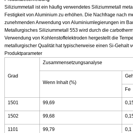
Siliziummetall ist ein häufig verwendetes Siliziummetall meta
Festigkeit von Aluminium zu erhöhen. Die Nachfrage nach meta
zunehmenden Anwendung von Aluminiumlegierungen im Bauwe
Metallurgisches Siliziummetall 553 wird durch die carbother
Verwendung von Kohlenstoffelektroden hergestellt die Temper
metallurgischer Qualität hat typischerweise einen Si-Gehalt 
Produktparameter
Zusammensetzungsanalyse
Grad
Geh
Wenn Inhalt (%)
Fe
1501
99,69
0,1
1502
99,68
0,1
1101
99,79
0,1