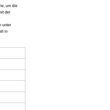
rie, um die
it der
n unter
ll in