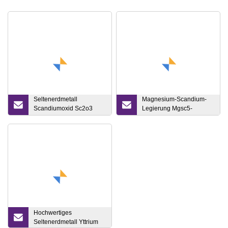
Seltenerdmetall
Magnesium-Scandium-
Scandiumoxid Sc2o3
Legierung Mgsc5-
CAS12060
Legierung Mg
Hochwertiges
Seltenerdmetall Yttrium