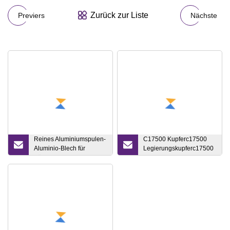
Zurück zur Liste
Previers
Nächste
Reines Aluminiumspulen-
C17500 Kupferc17500
Aluminio-Blech für
Legierungskupferc17500
Küchenutensilien
Berylliumkupferbe