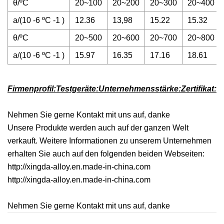
θ/ºC
20~100
20~200
20~300
20~400
a/(10 -6 ºC -1 )
12.36
13,98
15.22
15.32
θ/ºC
20~500
20~600
20~700
20~800
a/(10 -6 ºC -1 )
15.97
16.35
17.16
18.61
Firmenprofil:Testgeräte:Unternehmensstärke:Zertifikat:
Nehmen Sie gerne Kontakt mit uns auf, danke
Unsere Produkte werden auch auf der ganzen Welt
verkauft. Weitere Informationen zu unserem Unternehmen
erhalten Sie auch auf den folgenden beiden Webseiten:
http://xingda-alloy.en.made-in-china.com
http://xingda-alloy.en.made-in-china.com
Nehmen Sie gerne Kontakt mit uns auf, danke