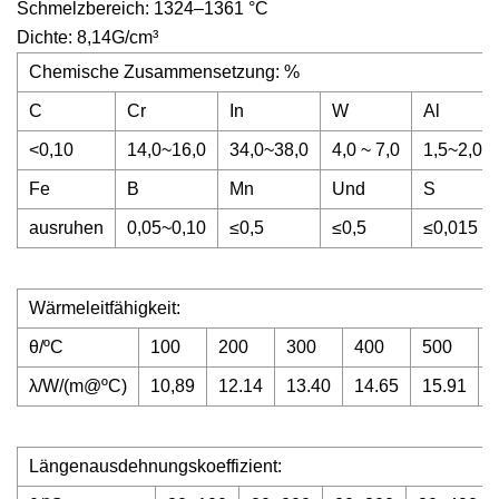
Schmelzbereich: 1324–1361 °C
Dichte: 8,14G/cm³
Chemische Zusammensetzung: %
C
Cr
In
W
Al
<0,10
14,0~16,0
34,0~38,0
4,0 ~ 7,0
1,5~2,0
Fe
B
Mn
Und
S
ausruhen
0,05~0,10
≤0,5
≤0,5
≤0,015
Wärmeleitfähigkeit:
θ/ºC
100
200
300
400
500
λ/W/(m@ºC)
10,89
12.14
13.40
14.65
15.91
1
Längenausdehnungskoeffizient: