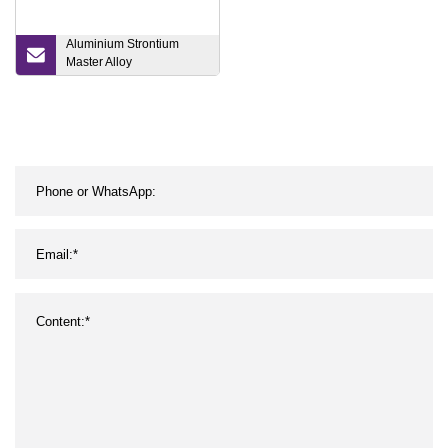
Aluminium Strontium
Master Alloy
Spulendraht/Stab/Stab
Alsr5 Alsr10 Alsr15 Alsr20
Alsr Kleiner Barren